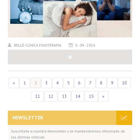
BELLÓ CLÍNICA FISIOTERAPIA
3 - 09 - 2024
«
1
2
3
4
5
6
7
8
9
10
11
12
13
14
15
»
NEWSLETTER
Suscríbete a nuestra Newsletter y te mantendremos informado de
las últimas noticias.