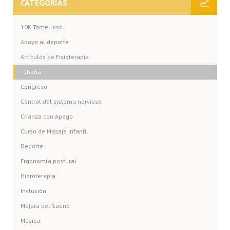
CATEGORÍAS
10K Tomelloso
Apoyo al deporte
Artículos de Fisioterapia
Charla
Congreso
Control del sistema nervioso
Crianza con Apego
Curso de Masaje Infantil
Deporte
Ergonomía postural
Hidroterapia
Inclusión
Mejora del Sueño
Música