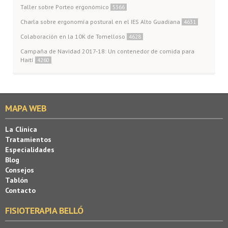
Taller sobre Porteo ergonómico
5366
Charla sobre ergonomía postural en el IES Alto Guadiana
4631
Colaboración en la 10K de Tomelloso
4628
Campaña de Navidad 2017-18: Un contenedor de comida para
Haití
4260
MAPA WEB
La Clínica
Tratamientos
Especialidades
Blog
Consejos
Tablón
Contacto
FISIOTERAPIA BELLÓ