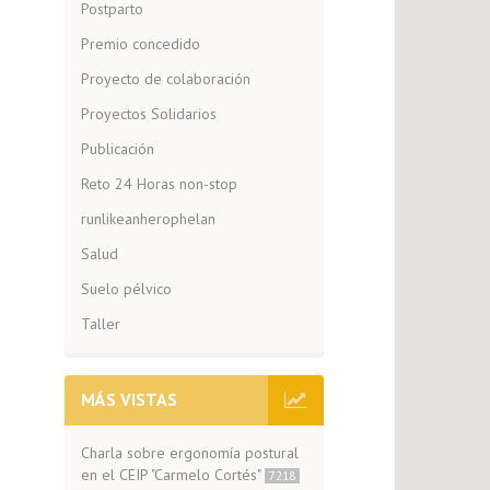
Postparto
Premio concedido
Proyecto de colaboración
Proyectos Solidarios
Publicación
Reto 24 Horas non-stop
runlikeanherophelan
Salud
Suelo pélvico
Taller
MÁS VISTAS
Charla sobre ergonomía postural
en el CEIP "Carmelo Cortés"
7218