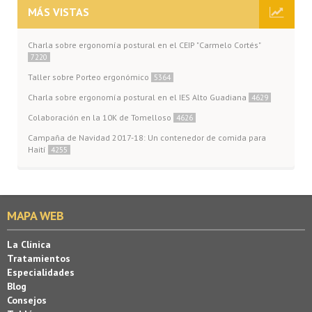
MÁS VISTAS
Charla sobre ergonomía postural en el CEIP "Carmelo Cortés"
7220
Taller sobre Porteo ergonómico
5364
Charla sobre ergonomía postural en el IES Alto Guadiana
4629
Colaboración en la 10K de Tomelloso
4626
Campaña de Navidad 2017-18: Un contenedor de comida para
Haití
4255
MAPA WEB
La Clínica
Tratamientos
Especialidades
Blog
Consejos