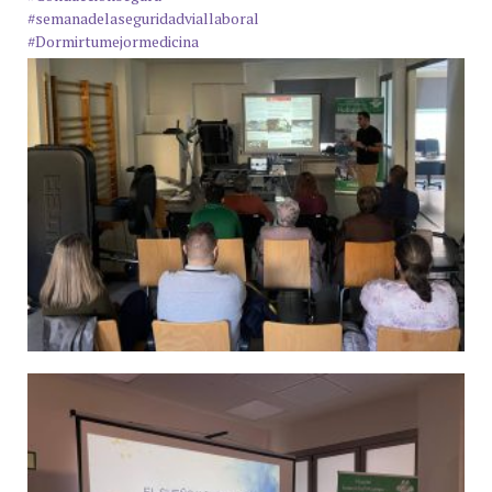
#semanadelaseguridadviallaboral
#Dormirtumejormedicina