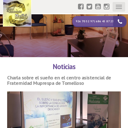
Togg
navig
926 70 52 97 | 686 45 87 23
Noticias
Charla sobre el sueño en el centro asistencial de
Fraternidad Muprespa de Tomelloso