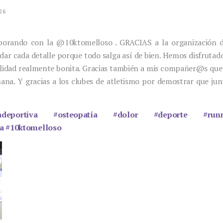
026
borando con la @10ktomelloso . GRACIAS a la organización d
dar cada detalle porque todo salga así de bien. Hemos disfrutad
alidad realmente bonita. Gracias también a mis compañer@s que
ana. Y gracias a los clubes de atletismo por demostrar que ju
adeportiva
#osteopatía
#dolor
#deporte
#run
a
#10ktomelloso