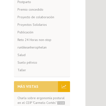
Postparto
Premio concedido
Proyecto de colaboración
Proyectos Solidarios
Publicación
Reto 24 Horas non-stop
runlikeanherophelan
Salud
Suelo pélvico
Taller
MÁS VISTAS
Charla sobre ergonomía postural
en el CEIP "Carmelo Cortés"
7218