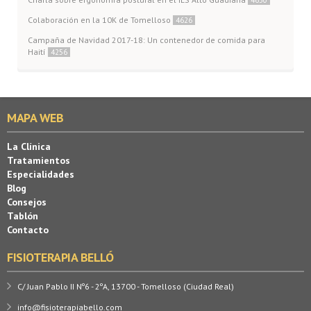
Colaboración en la 10K de Tomelloso
4626
Campaña de Navidad 2017-18: Un contenedor de comida para
Haití
4256
MAPA WEB
La Clínica
Tratamientos
Especialidades
Blog
Consejos
Tablón
Contacto
FISIOTERAPIA BELLÓ
C/ Juan Pablo II Nº6 - 2ºA, 13700 - Tomelloso (Ciudad Real)
info@fisioterapiabello.com