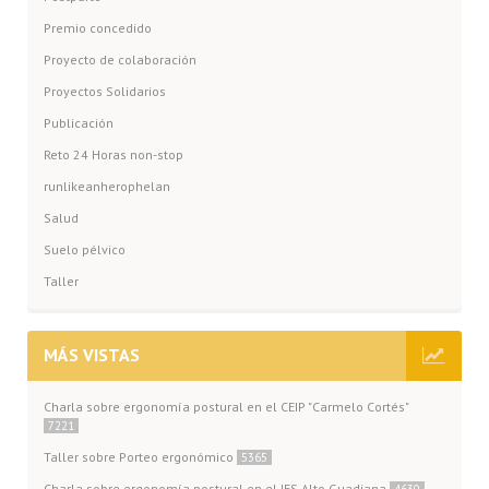
Premio concedido
Proyecto de colaboración
Proyectos Solidarios
Publicación
Reto 24 Horas non-stop
runlikeanherophelan
Salud
Suelo pélvico
Taller
MÁS VISTAS
Charla sobre ergonomía postural en el CEIP "Carmelo Cortés"
7221
Taller sobre Porteo ergonómico
5365
Charla sobre ergonomía postural en el IES Alto Guadiana
4630