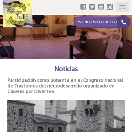
Togg
navig
926 70 52 97 | 686 45 87 23
Noticias
Participación como ponente en el Congreso nacional
de Trastornos del neurodesarrollo organizado en
Cáceres por Divertea