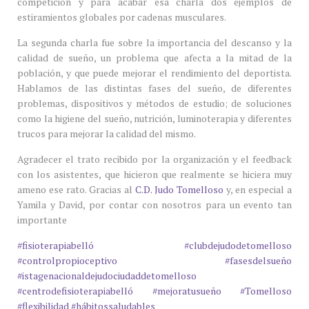
competición y para acabar esa charla dos ejemplos de
estiramientos globales por cadenas musculares.
La segunda charla fue sobre la importancia del descanso y la
calidad de sueño, un problema que afecta a la mitad de la
población, y que puede mejorar el rendimiento del deportista.
Hablamos de las distintas fases del sueño, de diferentes
problemas, dispositivos y métodos de estudio; de soluciones
como la higiene del sueño, nutrición, luminoterapia y diferentes
trucos para mejorar la calidad del mismo.
Agradecer el trato recibido por la organización y el feedback
con los asistentes, que hicieron que realmente se hiciera muy
ameno ese rato. Gracias al
C.D. Judo Tomelloso
y, en especial a
Yamila y David, por contar con nosotros para un evento tan
importante
#fisioterapiabelló
#clubdejudodetomelloso
#controlpropioceptivo
#fasesdelsueño
#istagenacionaldejudociudaddetomelloso
#centrodefisioterapiabelló
#mejoratusueño
#Tomelloso
#flexibilidad
#hábitossaludables