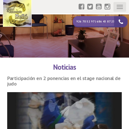
Togg
navig
926 70 52 97 | 686 45 87 23
Noticias
Participación en 2 ponencias en el stage nacional de
judo