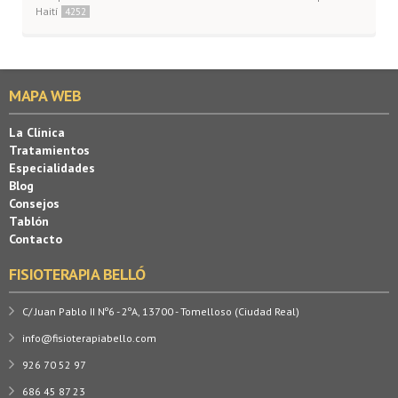
Haití
4252
MAPA WEB
La Clínica
Tratamientos
Especialidades
Blog
Consejos
Tablón
Contacto
FISIOTERAPIA BELLÓ
C/ Juan Pablo II Nº6 - 2ºA, 13700 - Tomelloso (Ciudad Real)
info@fisioterapiabello.com
926 70 52 97
686 45 87 23