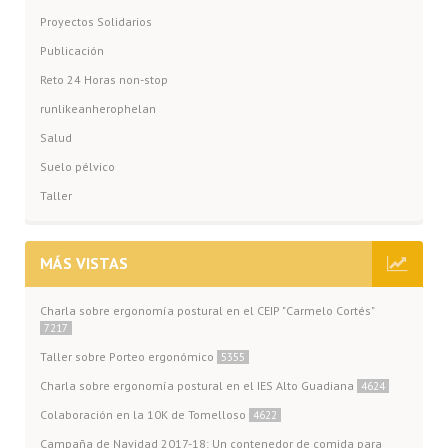
Proyectos Solidarios
Publicación
Reto 24 Horas non-stop
runlikeanherophelan
Salud
Suelo pélvico
Taller
MÁS VISTAS
Charla sobre ergonomía postural en el CEIP "Carmelo Cortés"
7217
Taller sobre Porteo ergonómico
5355
Charla sobre ergonomía postural en el IES Alto Guadiana
4624
Colaboración en la 10K de Tomelloso
4622
Campaña de Navidad 2017-18: Un contenedor de comida para