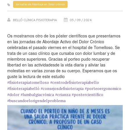
Jornadas de Abordaje en Dolor crónico
BELLÓ CLÍNICA FISIOTERAPIA
03 / 09 / 2024
Os mostramos otro de los póster científicos que presentamos
en las jornadas de Abordaje Activo del Dolor Crónico
celebradas el pasado viernes en el hospital de Tomelloso. Se
trata de un caso clínico que cursaba con dolor lumbar y de
miembros superiores. Gracias al porteo pudo recuperar
libertad en las actividadesde la vida diaria y aliviar las
molestias en varias zonas de su cuerpo. Esperamos que os
guste la lectura de este estudio
#fisioterapiatomelloso
#centrodefisioterapiabello
#fisioterapiabelló
#consejosdefisioterapia
#porteoergonomico
#dolor
#lumbalgiacrónica
#crianza
#postercientífico
#buscandoelorigendelproblema