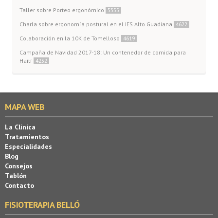
Taller sobre Porteo ergonómico
5355
Charla sobre ergonomía postural en el IES Alto Guadiana
4622
Colaboración en la 10K de Tomelloso
4619
Campaña de Navidad 2017-18: Un contenedor de comida para
Haití
4252
MAPA WEB
La Clínica
Tratamientos
Especialidades
Blog
Consejos
Tablón
Contacto
FISIOTERAPIA BELLÓ