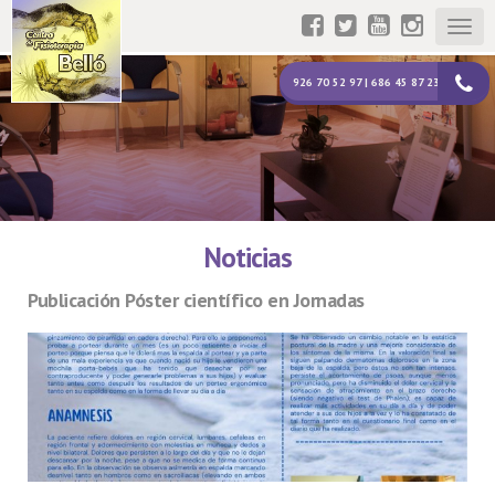
Togg
navig
926 70 52 97 | 686 45 87 23
Noticias
Publicación Póster científico en Jornadas