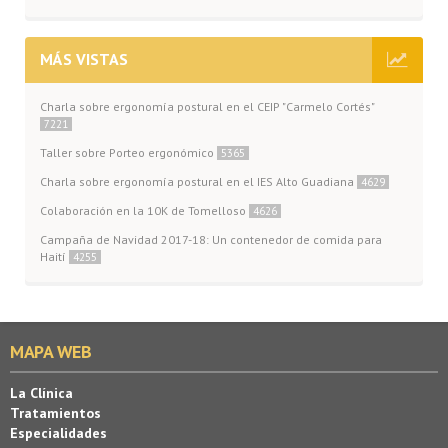
MÁS VISTAS
Charla sobre ergonomía postural en el CEIP "Carmelo Cortés"
7221
Taller sobre Porteo ergonómico
5365
Charla sobre ergonomía postural en el IES Alto Guadiana
4629
Colaboración en la 10K de Tomelloso
4626
Campaña de Navidad 2017-18: Un contenedor de comida para
Haití
4255
MAPA WEB
La Clínica
Tratamientos
Especialidades