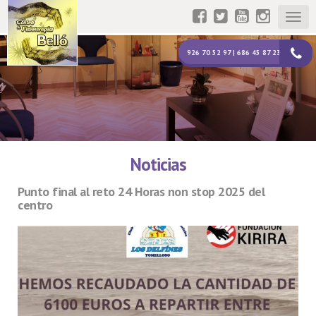
Togg
navig
926 70 52 97 | 686 45 87 23
Noticias
Punto final al reto 24 Horas non stop 2025 del
centro