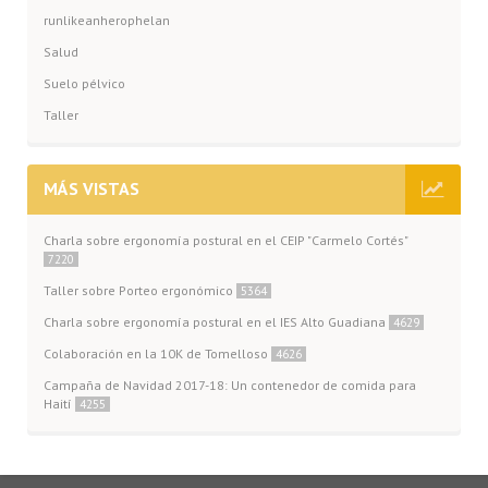
runlikeanherophelan
Salud
Suelo pélvico
Taller
MÁS VISTAS
Charla sobre ergonomía postural en el CEIP "Carmelo Cortés"
7220
Taller sobre Porteo ergonómico
5364
Charla sobre ergonomía postural en el IES Alto Guadiana
4629
Colaboración en la 10K de Tomelloso
4626
Campaña de Navidad 2017-18: Un contenedor de comida para
Haití
4255