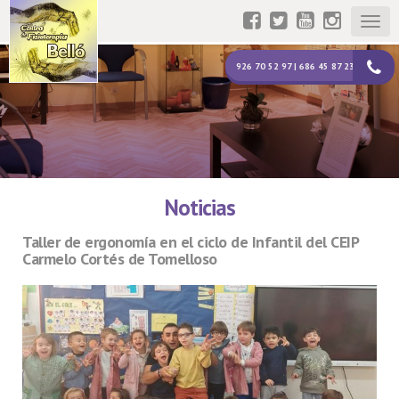
Togg
navig
926 70 52 97 | 686 45 87 23
Noticias
Taller de ergonomía en el ciclo de Infantil del CEIP
Carmelo Cortés de Tomelloso