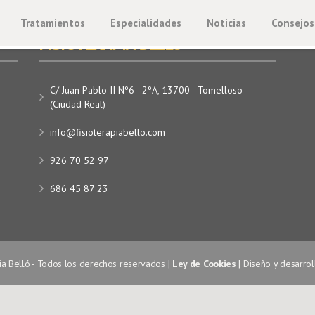
Tratamientos
Especialidades
Noticias
Consejos
FISIOTERAPIA BELLÓ
C/ Juan Pablo II Nº6 - 2ºA, 13700 - Tomelloso
(Ciudad Real)
info@fisioterapiabello.com
926 70 52 97
686 45 87 23
ia Belló - Todos los derechos reservados |
Ley de Cookies
| Diseño y desarrol