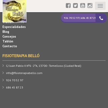
Togg
MAPA WEB
navig
La Clínica
926 70 52 97 | 686 45 87 23
Tratamientos
Especialidades
Blog
Consejos
Tablón
Contacto
FISIOTERAPIA BELLÓ
C/ Juan Pablo II Nº6 - 2ºA, 13700 - Tomelloso (Ciudad Real)
info@fisioterapiabello.com
926 70 52 97
686 45 87 23