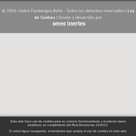
© 2026 Centro Fisioterapia Belló - Todos los derechos reservados |
Ley
de Cookies
| Diseño y desarrollo por
Esta web hace uso de cookies para su correcto funcionamiento y recolectar datos
analíticos, en cumplimiento del Real Decreto-ley 13/2012.
Si usted sigue navegando, entendemos que acepta el uso de cookies en esta web.