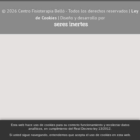
© 2026 Centro Fisioterapia Belló - Todos los derechos reservados |
Ley
de Cookies
| Diseño y desarrollo por
Esta web hace uso de cookies para su correcto funcionamiento y recolectar datos
analíticos, en cumplimiento del Real Decreto-ley 13/2012.
Si usted sigue navegando, entendemos que acepta el uso de cookies en esta web.