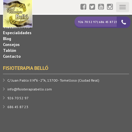
Togg
MAPA WEB
navig
La Clínica
926 70 52 97 | 686 45 87 23
Tratamientos
Especialidades
Blog
Consejos
Tablón
Contacto
FISIOTERAPIA BELLÓ
C/ Juan Pablo II Nº6 - 2ºA, 13700 - Tomelloso (Ciudad Real)
info@fisioterapiabello.com
926 70 52 97
686 45 87 23