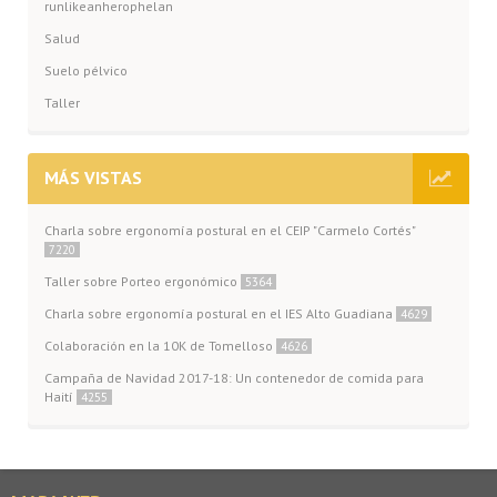
runlikeanherophelan
Salud
Suelo pélvico
Taller
MÁS VISTAS
Charla sobre ergonomía postural en el CEIP "Carmelo Cortés"
7220
Taller sobre Porteo ergonómico
5364
Charla sobre ergonomía postural en el IES Alto Guadiana
4629
Colaboración en la 10K de Tomelloso
4626
Campaña de Navidad 2017-18: Un contenedor de comida para
Haití
4255