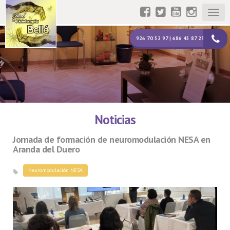
Togg
navig
926 70 52 97 | 686 45 87 23
Noticias
Jornada de formación de neuromodulación NESA en
Aranda del Duero
Neuromodulación NESA