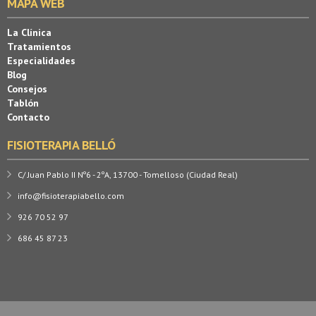
MAPA WEB
La Clínica
Tratamientos
Especialidades
Blog
Consejos
Tablón
Contacto
FISIOTERAPIA BELLÓ
C/ Juan Pablo II Nº6 - 2ºA, 13700 - Tomelloso (Ciudad Real)
info@fisioterapiabello.com
926 70 52 97
686 45 87 23