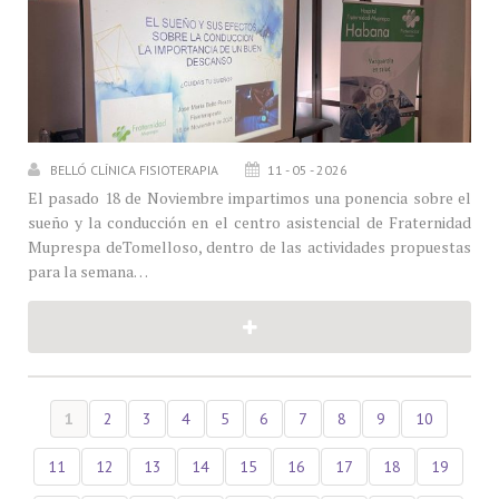
BELLÓ CLÍNICA FISIOTERAPIA
11 - 05 - 2026
El pasado 18 de Noviembre impartimos una ponencia sobre el
sueño y la conducción en el centro asistencial de Fraternidad
Muprespa deTomelloso, dentro de las actividades propuestas
para la semana…
1
2
3
4
5
6
7
8
9
10
11
12
13
14
15
16
17
18
19