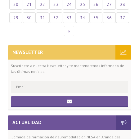
20
21
22
23
24
25
26
27
28
29
30
31
32
33
34
35
36
37
»
NEWSLETTER
Suscríbete a nuestra Newsletter y te mantendremos informado de
las últimas noticias.
ACTUALIDAD
Jornada de formación de neuromodulación NESA en Aranda del