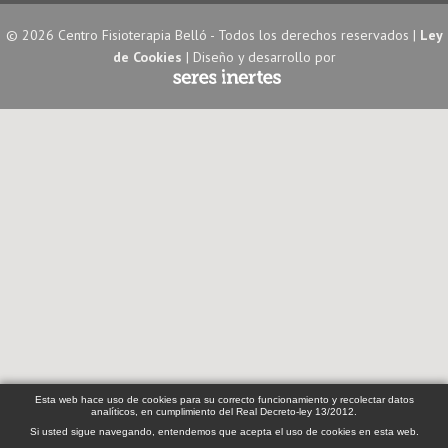
© 2026 Centro Fisioterapia Belló - Todos los derechos reservados |
Ley
de Cookies
| Diseño y desarrollo por
Esta web hace uso de cookies para su correcto funcionamiento y recolectar datos
analíticos, en cumplimiento del Real Decreto-ley 13/2012.
Si usted sigue navegando, entendemos que acepta el uso de cookies en esta web.