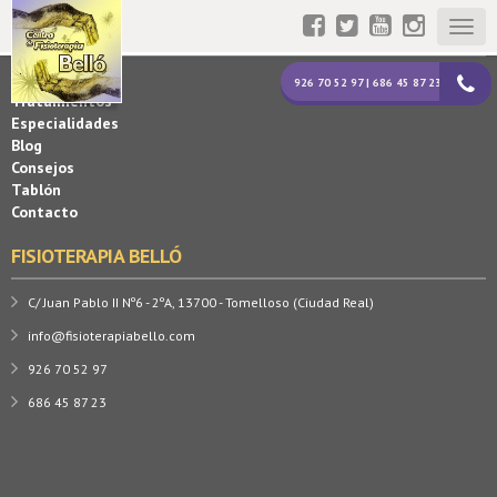
Togg
MAPA WEB
navig
La Clínica
926 70 52 97 | 686 45 87 23
Tratamientos
Especialidades
Blog
Consejos
Tablón
Contacto
FISIOTERAPIA BELLÓ
C/ Juan Pablo II Nº6 - 2ºA, 13700 - Tomelloso (Ciudad Real)
info@fisioterapiabello.com
926 70 52 97
686 45 87 23