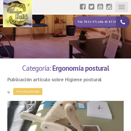
Togg
navig
926 70 52 97 | 686 45 87 23
Categoría:
Ergonomía postural
Publicación artículo sobre Higiene postural
Artículo publicado