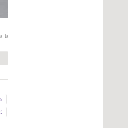
a la
18
35