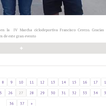
en la IV Marcha ciclodeportiva Francisco Cerezo. Gracias 
pes de este gran evento
8
9
10
11
12
13
14
15
16
17
5
26
27
28
29
30
31
32
33
34
36
37
»