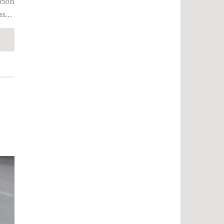
ción
das…