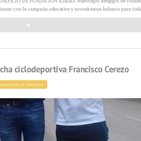
NEFICIO DE FUNDACIÓN KIRIRA Nuestr@s amig@s de Funda
ntinuar con la campaña educativa y necesitamos balones para to
cha ciclodeportiva Francisco Cerezo
yuntamiento de Tomelloso