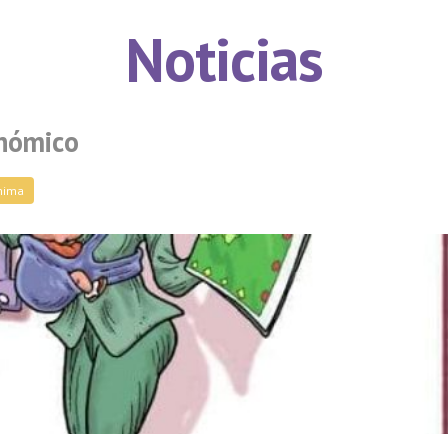
Noticias
onómico
mima