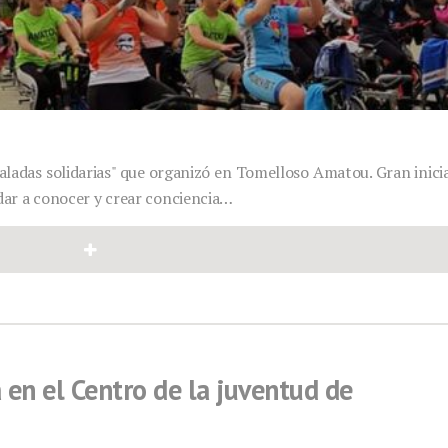
aladas solidarias" que organizó en Tomelloso Amatou. Gran inici
dar a conocer y crear conciencia…
en el Centro de la juventud de