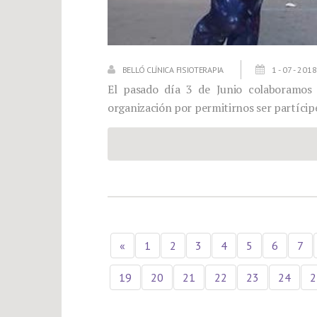
BELLÓ CLÍNICA FISIOTERAPIA
1 - 07 - 2018
El pasado día 3 de Junio colaboramos 
organización por permitirnos ser partíci
«
1
2
3
4
5
6
7
19
20
21
22
23
24
2