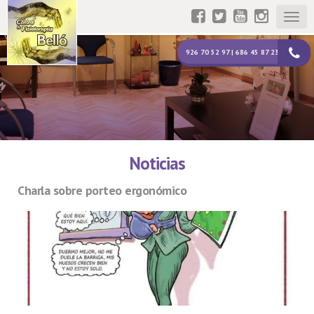
Togg
navig
926 70 52 97 | 686 45 87 23
Noticias
Charla sobre porteo ergonómico