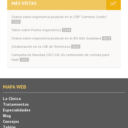
MÁS VISTAS
Charla sobre ergonomía postural en el CEIP "Carmelo Cortés"
7220
Taller sobre Porteo ergonómico
5364
Charla sobre ergonomía postural en el IES Alto Guadiana
4629
Colaboración en la 10K de Tomelloso
4626
Campaña de Navidad 2017-18: Un contenedor de comida para
Haití
4255
MAPA WEB
La Clínica
Tratamientos
Especialidades
Blog
Consejos
Tablón