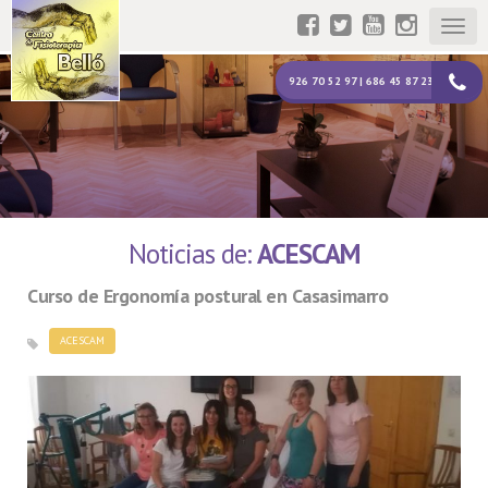
Togg
navig
926 70 52 97 | 686 45 87 23
Noticias de:
ACESCAM
Curso de Ergonomía postural en Casasimarro
ACESCAM