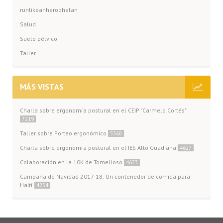
runlikeanherophelan
Salud
Suelo pélvico
Taller
MÁS VISTAS
Charla sobre ergonomía postural en el CEIP "Carmelo Cortés"
7219
Taller sobre Porteo ergonómico
5360
Charla sobre ergonomía postural en el IES Alto Guadiana
4627
Colaboración en la 10K de Tomelloso
4623
Campaña de Navidad 2017-18: Un contenedor de comida para
Haití
4254