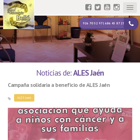
Togg
navig
926 70 52 97 | 686 45 87 23
Noticias de:
ALES Jaén
Campaña solidaria a beneficio de ALES Jaén
ALES Jaén