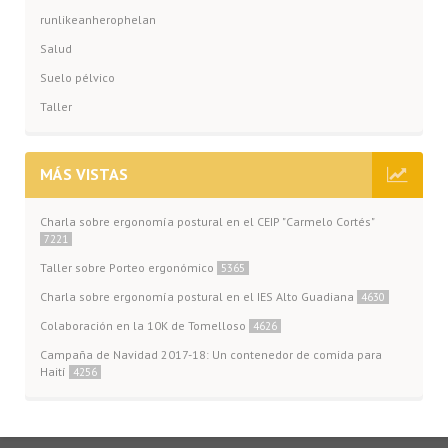
runlikeanherophelan
Salud
Suelo pélvico
Taller
MÁS VISTAS
Charla sobre ergonomía postural en el CEIP "Carmelo Cortés"
7221
Taller sobre Porteo ergonómico
5365
Charla sobre ergonomía postural en el IES Alto Guadiana
4630
Colaboración en la 10K de Tomelloso
4626
Campaña de Navidad 2017-18: Un contenedor de comida para
Haití
4256