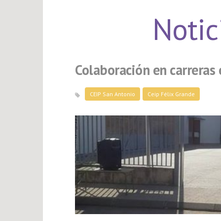
Notic
Colaboración en carreras 
CEIP San Antonio
Ceip Félix Grande