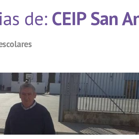
ias de:
CEIP San A
escolares