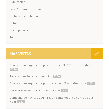
Publicación
Reto 24 Horas non-stop
runlikeanherophelan
Salud
Suelo pélvico
Taller
MÁS VISTAS
Charla sobre ergonomía postural en el CEIP "Carmelo Cortés"
7226
Taller sobre Porteo ergonómico
5366
Charla sobre ergonomía postural en el IES Alto Guadiana
4631
Colaboración en la 10K de Tomelloso
4627
Campaña de Navidad 2017-18: Un contenedor de comida para
Haití
4260