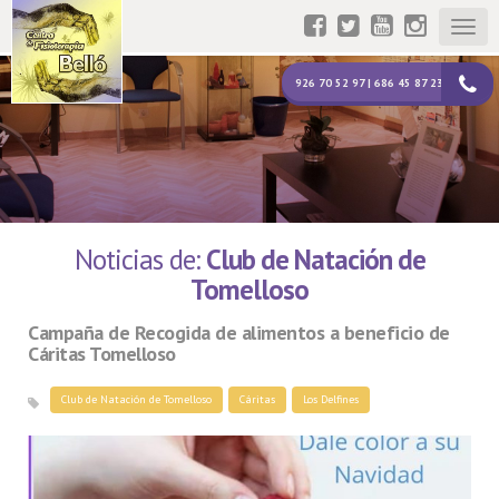
Togg
navig
926 70 52 97 | 686 45 87 23
Noticias de:
Club de Natación de
Tomelloso
Campaña de Recogida de alimentos a beneficio de
Cáritas Tomelloso
Club de Natación de Tomelloso
Cáritas
Los Delfines