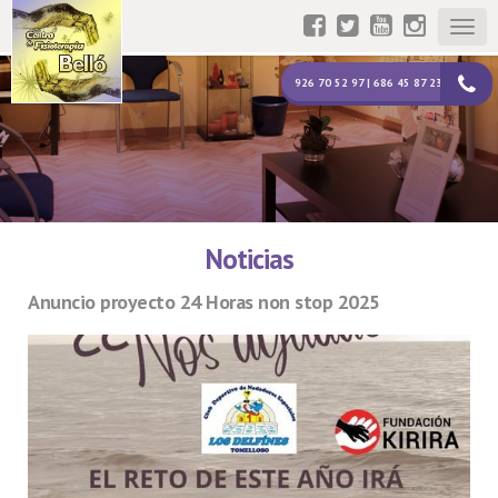
Togg
navig
926 70 52 97 | 686 45 87 23
Noticias
Anuncio proyecto 24 Horas non stop 2025