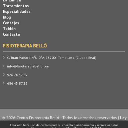
La Clínica
Tratamientos
Especialidades
Blog
Consejos
Tablón
Contacto
FISIOTERAPIA BELLÓ
C/ Juan Pablo II Nº6 - 2ºA, 13700 - Tomelloso (Ciudad Real)
info@fisioterapiabello.com
926 70 52 97
686 45 87 23
© 2026 Centro Fisioterapia Belló - Todos los derechos reservados |
Ley
de Cookies
| Diseño y desarrollo por
Esta web hace uso de cookies para su correcto funcionamiento y recolectar datos