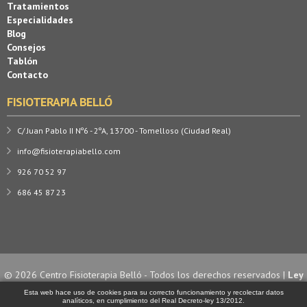
Tratamientos
Especialidades
Blog
Consejos
Tablón
Contacto
FISIOTERAPIA BELLÓ
C/ Juan Pablo II Nº6 - 2ºA, 13700 - Tomelloso (Ciudad Real)
info@fisioterapiabello.com
926 70 52 97
686 45 87 23
© 2026 Centro Fisioterapia Belló - Todos los derechos reservados |
Ley
de Cookies
| Diseño y desarrollo por
Esta web hace uso de cookies para su correcto funcionamiento y recolectar datos
analíticos, en cumplimiento del Real Decreto-ley 13/2012.