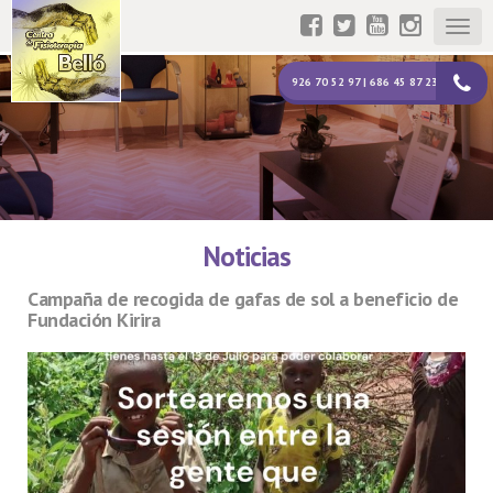
Togg
navig
926 70 52 97 | 686 45 87 23
Noticias
Campaña de recogida de gafas de sol a beneficio de
Fundación Kirira