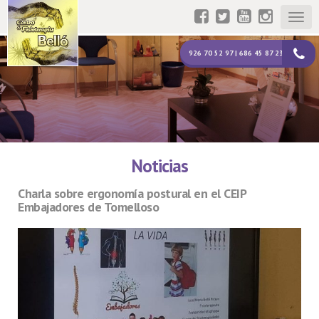
Togg
navig
926 70 52 97 | 686 45 87 23
Noticias
Charla sobre ergonomía postural en el CEIP
Embajadores de Tomelloso