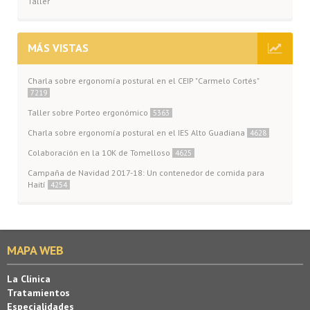
Taller
MÁS VISTAS
Charla sobre ergonomía postural en el CEIP "Carmelo Cortés"
7219
Taller sobre Porteo ergonómico
5363
Charla sobre ergonomía postural en el IES Alto Guadiana
4628
Colaboración en la 10K de Tomelloso
4625
Campaña de Navidad 2017-18: Un contenedor de comida para
Haití
4254
MAPA WEB
La Clínica
Tratamientos
Especialidades