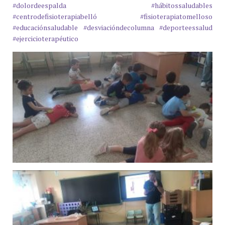
#dolordeespalda
#hábitossaludables
#centrodefisioterapiabelló
#fisioterapiatomelloso
#educaciónsaludable
#desviacióndecolumna
#deporteessalud
#ejercicioterapéutico