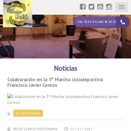
Togg
navig
926 70 52 97 | 686 45 87 23
Noticias
Colaboración en la 3ª Marcha ciclodeportiva
Francisco Javier Cerezo
CC Sport Tomelloso
BELLÓ CLÍNICA FISIOTERAPIA
22 / 11 / 2017