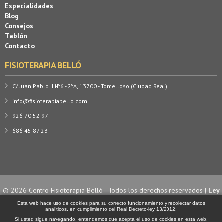
Especialidades
Blog
Consejos
Tablón
Contacto
FISIOTERAPIA BELLÓ
C/ Juan Pablo II Nº6 - 2ºA, 13700 - Tomelloso (Ciudad Real)
info@fisioterapiabello.com
926 70 52 97
686 45 87 23
© 2026 Centro Fisioterapia Belló - Todos los derechos reservados |
Ley
de Cookies
| Diseño y desarrollo por
Esta web hace uso de cookies para su correcto funcionamiento y recolectar datos
analíticos, en cumplimiento del Real Decreto-ley 13/2012.
Si usted sigue navegando, entendemos que acepta el uso de cookies en esta web.