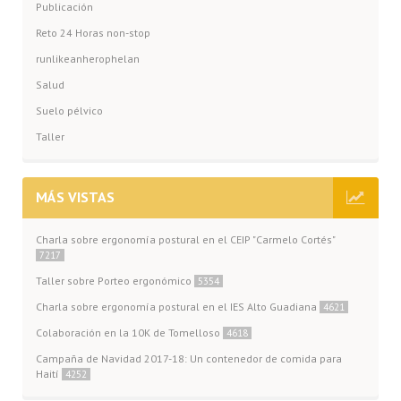
Publicación
Reto 24 Horas non-stop
runlikeanherophelan
Salud
Suelo pélvico
Taller
MÁS VISTAS
Charla sobre ergonomía postural en el CEIP "Carmelo Cortés"
7217
Taller sobre Porteo ergonómico
5354
Charla sobre ergonomía postural en el IES Alto Guadiana
4621
Colaboración en la 10K de Tomelloso
4618
Campaña de Navidad 2017-18: Un contenedor de comida para
Haití
4252