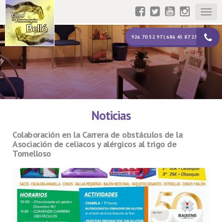
Togg
navig
926 70 52 97 | 686 45 87 23
Noticias
Colaboración en la Carrera de obstáculos de la
Asociación de celiacos y alérgicos al trigo de
Tomelloso