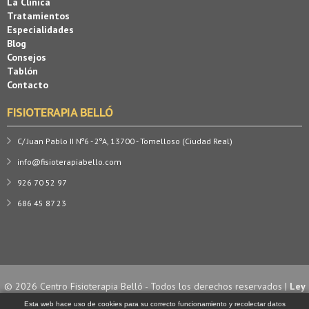
La Clínica
Tratamientos
Especialidades
Blog
Consejos
Tablón
Contacto
FISIOTERAPIA BELLÓ
C/ Juan Pablo II Nº6 - 2ºA, 13700 - Tomelloso (Ciudad Real)
info@fisioterapiabello.com
926 70 52 97
686 45 87 23
© 2026 Centro Fisioterapia Belló - Todos los derechos reservados |
Ley
de Cookies
| Diseño y desarrollo por
Esta web hace uso de cookies para su correcto funcionamiento y recolectar datos