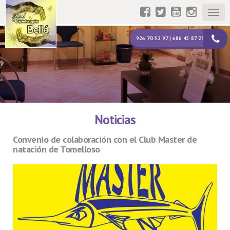
Togg
navig
926 70 52 97 | 686 45 87 23
Noticias
Convenio de colaboración con el Club Master de
natación de Tomelloso