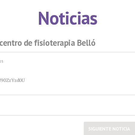
Noticias
centro de fisioterapia Belló
025
BN90ZzYzd0U
SIGUIENTE NOTICIA