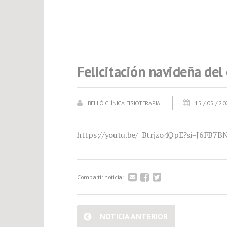
Felicitación navideña del 
BELLÓ CLÍNICA FISIOTERAPIA
15 / 05 / 2
https://youtu.be/_Btrjzo4QpE?si=J6FB7
Compartir noticia:
NOTICIA ANTERIOR