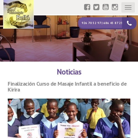
Togg
navig
926 70 52 97 | 686 45 87 23
Noticias
Finalización Curso de Masaje Infantil a beneficio de
Kirira