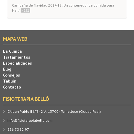
Campaña de Navidad 2017-18: Un contenedor de comida para
Haití
4252
MAPA WEB
La Clínica
Tratamientos
Especialidades
Blog
Consejos
Tablón
Contacto
FISIOTERAPIA BELLÓ
C/ Juan Pablo II Nº6 - 2ºA, 13700 - Tomelloso (Ciudad Real)
info@fisioterapiabello.com
926 70 52 97