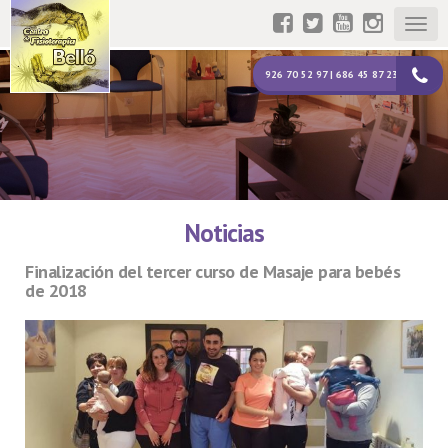
Togg
navig
926 70 52 97 | 686 45 87 23
Noticias
Finalización del tercer curso de Masaje para bebés
de 2018