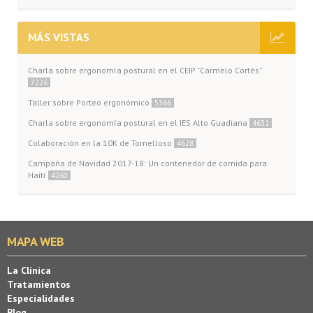
MÁS VISTAS
Charla sobre ergonomía postural en el CEIP "Carmelo Cortés"
7226
Taller sobre Porteo ergonómico
5366
Charla sobre ergonomía postural en el IES Alto Guadiana
4631
Colaboración en la 10K de Tomelloso
4628
Campaña de Navidad 2017-18: Un contenedor de comida para
Haití
4260
MAPA WEB
La Clínica
Tratamientos
Especialidades
Blog