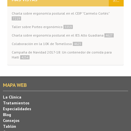
Charla sobre ergonomía postural en el CEIP "Carmelo Cortés"
7219
Taller sobre Porteo ergonómico
5359
Charla sobre ergonomía postural en el IES Alto Guadiana
4627
Colaboración en la 10K de Tomelloso
4623
Campaña de Navidad 2017-18: Un contenedor de comida para
Haití
4254
MAPA WEB
La Clínica
Tratamientos
Especialidades
Blog
Consejos
Tablón