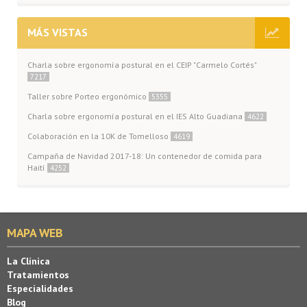
MÁS VISTAS
Charla sobre ergonomía postural en el CEIP "Carmelo Cortés"
7217
Taller sobre Porteo ergonómico
5355
Charla sobre ergonomía postural en el IES Alto Guadiana
4622
Colaboración en la 10K de Tomelloso
4619
Campaña de Navidad 2017-18: Un contenedor de comida para
Haití
4252
MAPA WEB
La Clínica
Tratamientos
Especialidades
Blog