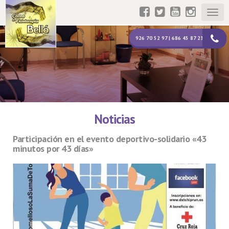
Togg
navig
926 70 52 97 | 686 45 87 23
Noticias
Participación en el evento deportivo-solidario «43
minutos por 43 días»