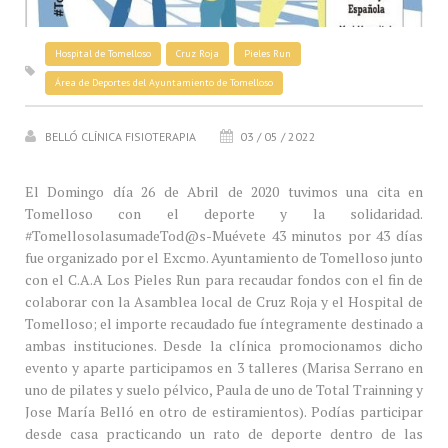
Hospital de Tomelloso
Cruz Roja
Pieles Run
Área de Deportes del Ayuntamiento de Tomelloso
BELLÓ CLÍNICA FISIOTERAPIA
03 / 05 / 2022
El Domingo día 26 de Abril de 2020 tuvimos una cita en
Tomelloso con el deporte y la solidaridad.
#TomellosolasumadeTod@s-Muévete 43 minutos por 43 días
fue organizado por el Excmo. Ayuntamiento de Tomelloso junto
con el C.A.A Los Pieles Run para recaudar fondos con el fin de
colaborar con la Asamblea local de Cruz Roja y el Hospital de
Tomelloso; el importe recaudado fue íntegramente destinado a
ambas instituciones. Desde la clínica promocionamos dicho
evento y aparte participamos en 3 talleres (Marisa Serrano en
uno de pilates y suelo pélvico, Paula de uno de Total Trainning y
Jose María Belló en otro de estiramientos). Podías participar
desde casa practicando un rato de deporte dentro de las