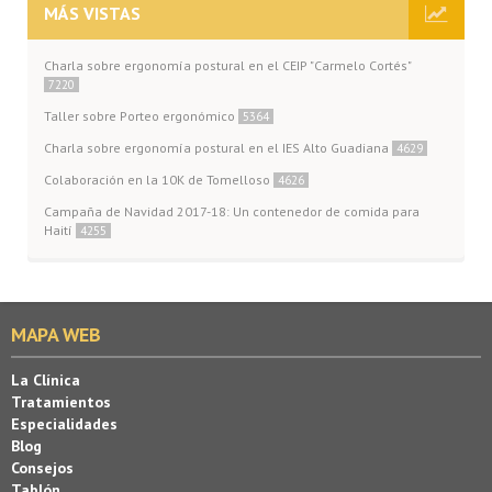
MÁS VISTAS
Charla sobre ergonomía postural en el CEIP "Carmelo Cortés"
7220
Taller sobre Porteo ergonómico
5364
Charla sobre ergonomía postural en el IES Alto Guadiana
4629
Colaboración en la 10K de Tomelloso
4626
Campaña de Navidad 2017-18: Un contenedor de comida para
Haití
4255
MAPA WEB
La Clínica
Tratamientos
Especialidades
Blog
Consejos
Tablón