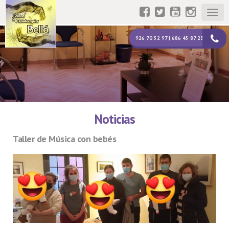
Togg
navig
926 70 52 97 | 686 45 87 23
Noticias
Taller de Música con bebés