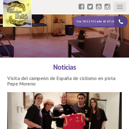
Togg
navig
926 70 52 97 | 686 45 87 23
Noticias
Visita del campeón de España de ciclismo en pista
Pepe Moreno