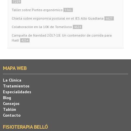
7219
Taller sobre Porteo ergonómico
5361
Charla sobre ergonomía postural en el IES Alto Guadiana
4627
Colaboración en la 10K de Tomelloso
4624
Campaña de Navidad 2017-18: Un contenedor de comida para
Haití
4254
MAPA WEB
La Clínica
Tratamientos
Especialidades
Blog
Consejos
Tablón
Contacto
FISIOTERAPIA BELLÓ