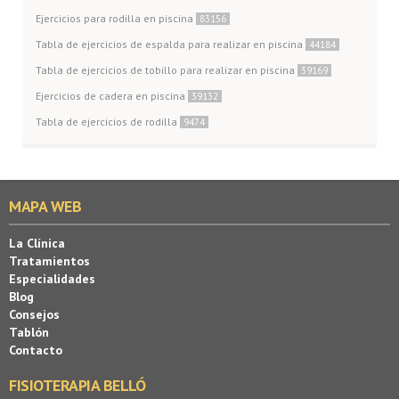
Ejercicios para rodilla en piscina
83156
Tabla de ejercicios de espalda para realizar en piscina
44184
Tabla de ejercicios de tobillo para realizar en piscina
39169
Ejercicios de cadera en piscina
39132
Tabla de ejercicios de rodilla
9474
MAPA WEB
La Clínica
Tratamientos
Especialidades
Blog
Consejos
Tablón
Contacto
FISIOTERAPIA BELLÓ