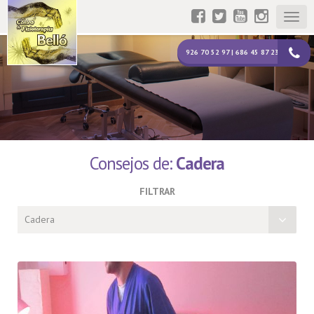
Togg
navig
926 70 52 97 | 686 45 87 23
Consejos de:
Cadera
FILTRAR
Cadera