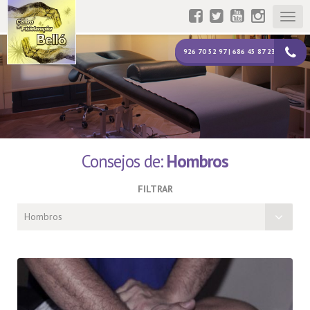
Togg
navig
926 70 52 97 | 686 45 87 23
Consejos de:
Hombros
FILTRAR
Hombros