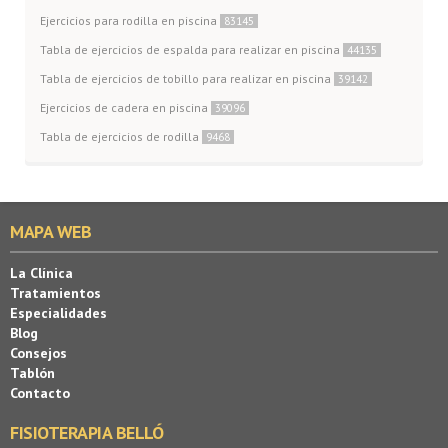
Ejercicios para rodilla en piscina
83145
Tabla de ejercicios de espalda para realizar en piscina
44135
Tabla de ejercicios de tobillo para realizar en piscina
39142
Ejercicios de cadera en piscina
39096
Tabla de ejercicios de rodilla
9468
MAPA WEB
La Clínica
Tratamientos
Especialidades
Blog
Consejos
Tablón
Contacto
FISIOTERAPIA BELLÓ