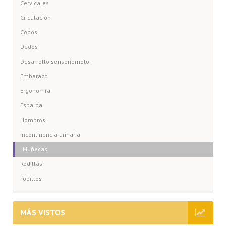
Cervicales
Circulación
Codos
Dedos
Desarrollo sensoriomotor
Embarazo
Ergonomía
Espalda
Hombros
Incontinencia urinaria
Muñecas
Rodillas
Tobillos
MÁS VISTOS