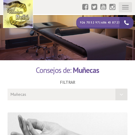
Togg
navig
926 70 52 97 | 686 45 87 23
Consejos de:
Muñecas
FILTRAR
Muñecas