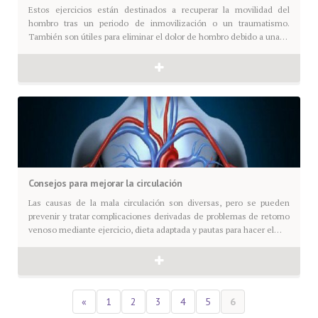
Estos ejercicios están destinados a recuperar la movilidad del
hombro tras un periodo de inmovilización o un traumatismo.
También son útiles para eliminar el dolor de hombro debido a una…
Consejos para mejorar la circulación
Las causas de la mala circulación son diversas, pero se pueden
prevenir y tratar complicaciones derivadas de problemas de retorno
venoso mediante ejercicio, dieta adaptada y pautas para hacer el…
«
1
2
3
4
5
6