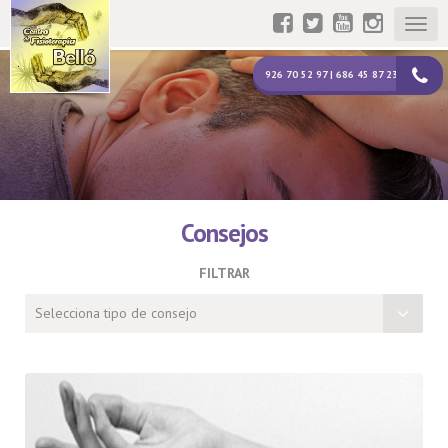
Togg
navig
926 70 52 97 | 686 45 87 23
Consejos
FILTRAR
Selecciona tipo de consejo