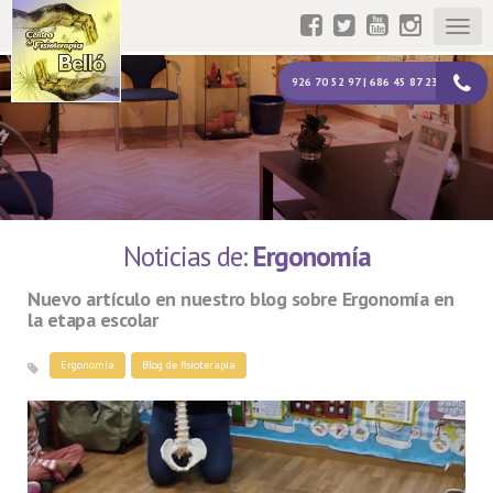
Togg
navig
926 70 52 97 | 686 45 87 23
Noticias de:
Ergonomía
Nuevo artículo en nuestro blog sobre Ergonomía en
la etapa escolar
Ergonomía
Blog de fisioterapia