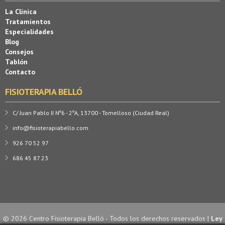
La Clínica
Tratamientos
Especialidades
Blog
Consejos
Tablón
Contacto
FISIOTERAPIA BELLÓ
C/ Juan Pablo II Nº6 - 2ºA, 13700 - Tomelloso (Ciudad Real)
info@fisioterapiabello.com
926 70 52 97
686 45 87 23
© 2026 Centro Fisioterapia Belló - Todos los derechos reservados |
Ley