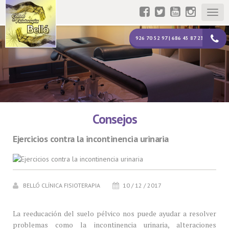
Togg
navig
926 70 52 97 | 686 45 87 23
Consejos
Ejercicios contra la incontinencia urinaria
BELLÓ CLÍNICA FISIOTERAPIA
10 / 12 / 2017
La reeducación del suelo pélvico nos puede ayudar a resolver
problemas como la incontinencia urinaria, alteraciones