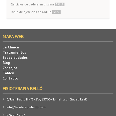
Ejercicios de cadera en piscina
39118
Tabla de ejercicios de rodilla
9472
MAPA WEB
La Clínica
Tratamientos
Especialidades
Blog
Consejos
Tablón
Contacto
FISIOTERAPIA BELLÓ
C/ Juan Pablo II Nº6 - 2ºA, 13700 - Tomelloso (Ciudad Real)
info@fisioterapiabello.com
926 70 52 97