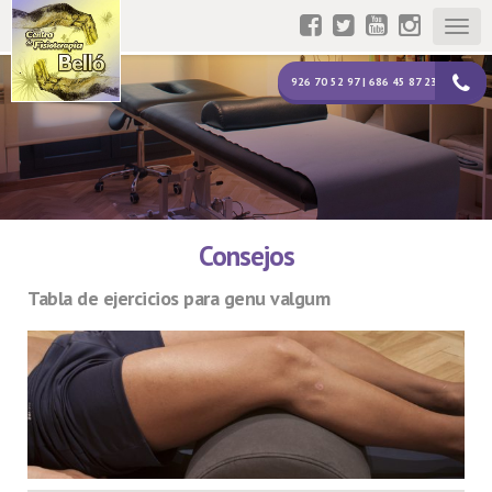
Togg
navig
926 70 52 97 | 686 45 87 23
Consejos
Tabla de ejercicios para genu valgum