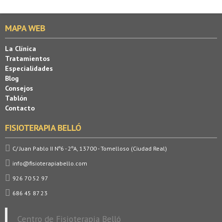
MAPA WEB
La Clínica
Tratamientos
Especialidades
Blog
Consejos
Tablón
Contacto
FISIOTERAPIA BELLÓ
C/ Juan Pablo II Nº6 - 2ºA, 13700 - Tomelloso (Ciudad Real)
info@fisioterapiabello.com
926 70 52 97
686 45 87 23
Centro de Fisioterapia Belló