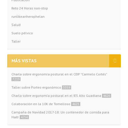
Reto 24 Horas non-stop
runlikeanherophelan
Salud
Suelo pélvico
Taller
MÁS VISTAS
Charla sobre ergonomía postural en el CEIP "Carmelo Cortés"
7219
Taller sobre Porteo ergonómico
5359
Charla sobre ergonomía postural en el IES Alto Guadiana
4626
Colaboración en la 10K de Tomelloso
4623
Campaña de Navidad 2017-18: Un contenedor de comida para
Haití
4254