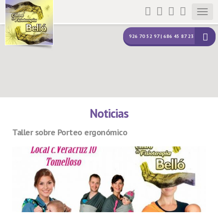
Togg
navig
926 70 52 97 | 686 45 87 23
Noticias
Taller sobre Porteo ergonómico