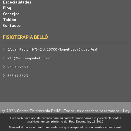
Especialidades
Blog
Consejos
Tablón
Contacto
FISIOTERAPIA BELLÓ
C/ Juan Pablo II Nº6 - 2ºA, 13700 - Tomelloso (Ciudad Real)
info@fisioterapiabello.com
926 70 52 97
686 45 87 23
© 2026 Centro Fisioterapia Belló - Todos los derechos reservados |
Ley
de Cookies
| Diseño y desarrollo por
Esta web hace uso de cookies para su correcto funcionamiento y recolectar datos
analíticos, en cumplimiento del Real Decreto-ley 13/2012.
Si usted sigue navegando, entendemos que acepta el uso de cookies en esta web.