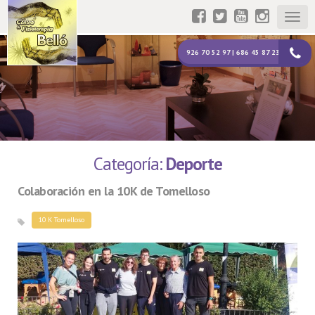
Togg
navig
926 70 52 97 | 686 45 87 23
Categoría:
Deporte
Colaboración en la 10K de Tomelloso
10 K Tomelloso