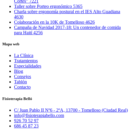
Cortés"
7221
Taller sobre Porteo ergonómico
5365
Charla sobre ergonomía postural en el IES Alto Guadiana
4630
Colaboración en la 10K de Tomelloso
4626
Campaña de Navidad 2017-18: Un contenedor de comida
para Haití
4256
Mapa web
La Clínica
Tratamientos
Especialidades
Blog
Consejos
Tablón
Contacto
Fisioterapia Belló
C/ Juan Pablo II Nº6 - 2ºA, 13700 - Tomelloso (Ciudad Real)
info@fisioterapiabello.com
926 70 52 97
686 45 87 23