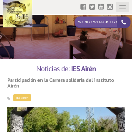
Togg
navig
926 70 52 97 | 686 45 87 23
Noticias de:
IES Airén
Participación en la Carrera solidaria del instituto
Airén
IES Airén