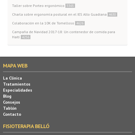
Taller sobre Porteo ergonómico
5365
Charla sobre ergonomía postural en el IES Alto Guadiana
4630
Colaboración en la 10K de Tomelloso
4626
Campaña de Navidad 2017-18: Un contenedor de comida para
Haití
4256
MAPA WEB
La Clínica
Tratamientos
Especialidades
Blog
Consejos
Tablón
Contacto
FISIOTERAPIA BELLÓ