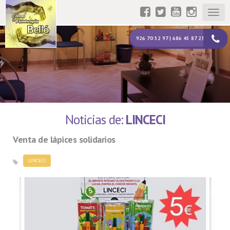
Togg
navig
926 70 52 97 | 686 45 87 23
Noticias de:
LINCECI
Venta de lápices solidarios
LINCECI