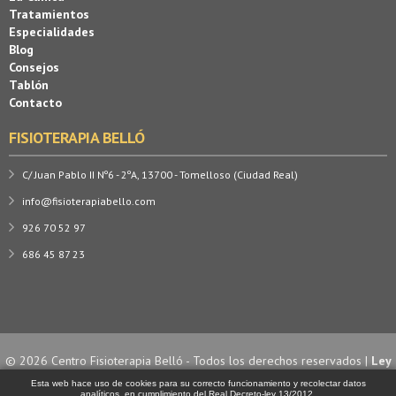
Tratamientos
Especialidades
Blog
Consejos
Tablón
Contacto
FISIOTERAPIA BELLÓ
C/ Juan Pablo II Nº6 - 2ºA, 13700 - Tomelloso (Ciudad Real)
info@fisioterapiabello.com
926 70 52 97
686 45 87 23
© 2026 Centro Fisioterapia Belló - Todos los derechos reservados |
Ley
de Cookies
| Diseño y desarrollo por
Esta web hace uso de cookies para su correcto funcionamiento y recolectar datos
analíticos, en cumplimiento del Real Decreto-ley 13/2012.