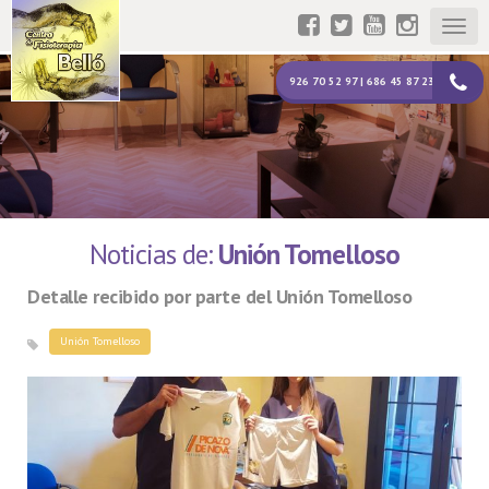
Togg
navig
926 70 52 97 | 686 45 87 23
Noticias de:
Unión Tomelloso
Detalle recibido por parte del Unión Tomelloso
Unión Tomelloso