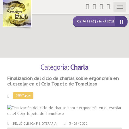
Togg
navig
926 70 52 97 | 686 45 87 23
Categoría:
Charla
Finalización del ciclo de charlas sobre ergonomía en
el escolar en el Ceip Topete de Tomelloso
CEIP Topete
BELLÓ CLÍNICA FISIOTERAPIA
3 - 05 - 2022