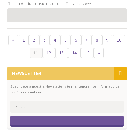
BELLÓ CLÍNICA FISIOTERAPIA
3 - 05 - 2022
«
1
2
3
4
5
6
7
8
9
10
11
12
13
14
15
»
NEWSLETTER
Suscríbete a nuestra Newsletter y te mantendremos informado de
las últimas noticias.