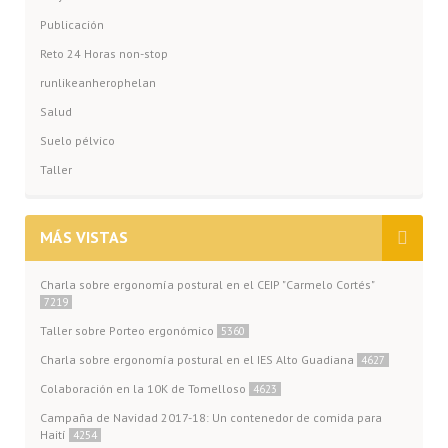
Publicación
Reto 24 Horas non-stop
runlikeanherophelan
Salud
Suelo pélvico
Taller
MÁS VISTAS
Charla sobre ergonomía postural en el CEIP "Carmelo Cortés"
7219
Taller sobre Porteo ergonómico
5360
Charla sobre ergonomía postural en el IES Alto Guadiana
4627
Colaboración en la 10K de Tomelloso
4623
Campaña de Navidad 2017-18: Un contenedor de comida para
Haití
4254