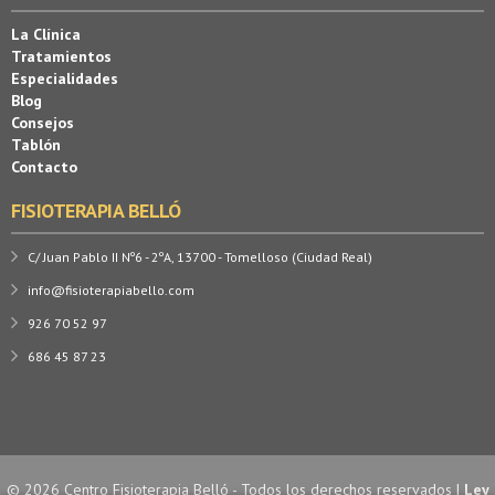
La Clínica
Tratamientos
Especialidades
Blog
Consejos
Tablón
Contacto
FISIOTERAPIA BELLÓ
C/ Juan Pablo II Nº6 - 2ºA, 13700 - Tomelloso (Ciudad Real)
info@fisioterapiabello.com
926 70 52 97
686 45 87 23
© 2026 Centro Fisioterapia Belló - Todos los derechos reservados |
Ley