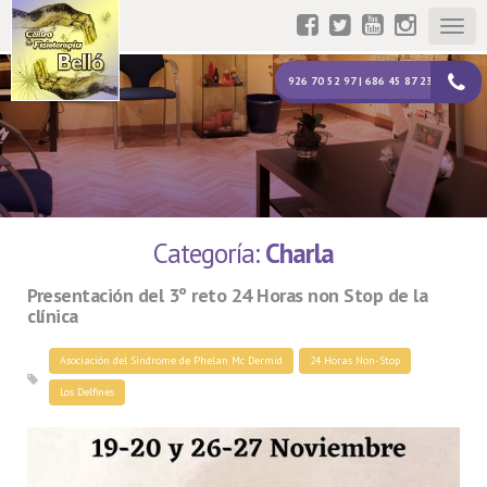
Togg
navig
926 70 52 97 | 686 45 87 23
Categoría:
Charla
Presentación del 3º reto 24 Horas non Stop de la
clínica
Asociación del Síndrome de Phelan Mc Dermid
24 Horas Non-Stop
Los Delfines