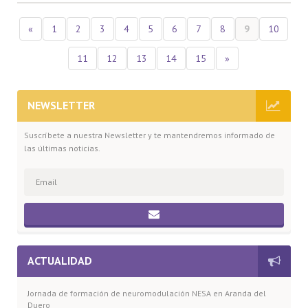
«
1
2
3
4
5
6
7
8
9
10
11
12
13
14
15
»
NEWSLETTER
Suscríbete a nuestra Newsletter y te mantendremos informado de
las últimas noticias.
ACTUALIDAD
Jornada de formación de neuromodulación NESA en Aranda del
Duero