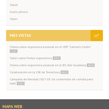
Salud
Suelo pélvico
Taller
MÁS VISTAS
Charla sobre ergonomía postural en el CEIP "Carmelo Cortés"
7217
Taller sobre Porteo ergonómico
5355
Charla sobre ergonomía postural en el IES Alto Guadiana
4624
Colaboración en la 10K de Tomelloso
4622
Campaña de Navidad 2017-18: Un contenedor de comida para
Haití
4252
MAPA WEB