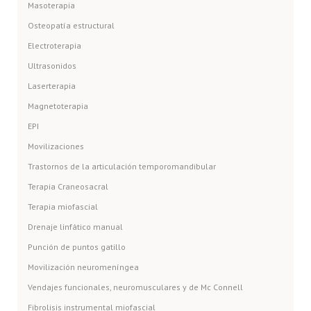
Masoterapia
Osteopatía estructural
Electroterapia
Ultrasonidos
Laserterapia
Magnetoterapia
EPI
Movilizaciones
Trastornos de la articulación temporomandibular
Terapia Craneosacral
Terapia miofascial
Drenaje linfático manual
Punción de puntos gatillo
Movilización neuromeníngea
Vendajes funcionales, neuromusculares y de Mc Connell
Fibrolisis instrumental miofascial