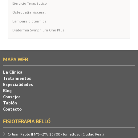
Ejercicio Terapéutico
Osteopatía visceral
Lámpara biotérmica
Diatermia Symphium One Plus
MAPA WEB
La Clínica
Tratamientos
Especialidades
Blog
Consejos
Tablón
Contacto
FISIOTERAPIA BELLÓ
C/ Juan Pablo II Nº6 - 2ºA, 13700 - Tomelloso (Ciudad Real)